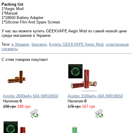
Packing list
1*Aegis Mod
1*Manual
1*18650 Battery Adapter
1*Silicone Film And Spare Screws
У нас вы можете купить GEEKVAPE Aegis Mod по самой низкой цене
среди магазинов в Украине.
Теги:
в Украине
,
боксмод
,
Купить GEEKVAPE Aegis Mod
,
электронные
сигареты
С этим товаром покупают
Aosibo 2600мАч 60A IMR18650
Aosibo 3100мАч 40A IMR18650
Наличие:
0
Наличие:
0
198 грн
188 грн
176 грн
167 грн