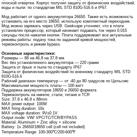
плоской отвертки. Корпус получил защиту от физических воздействий,
воды и пыли: по стандартам MIL STD 810G-516.6 и IP67.
Мод работает от одного аккумулятора 26650. Также есть возможность
установить на его место 18650, использую комплектный переходник.
Мод можно заряжать через USB. Geekvape уточняет, что в плате
установлен процессор, который начинает подавать ток через 0,015
секунды после нажатия кнопки. Плата поддерживает все актуальные
режимы работы: подачу тока по заданной кривой мощностей,
термоконтроль и режим bypass.
Основные характеристики:
Размеры — 88 на 46,8 на 37,8 мм
Вес без установленного аккумулятора — 220 грамм
Защита от брызг и пыли по стандарту IP67
Защита от физических воздействий по военному стандарту MIL STD
810G-516.6
Рабочий диапазон температур — от -40 до 80 градусов по Цельсию
Максимальная мощность платы — 100 ватт
Поддержка аккумуляторов 18650 и 26650 формата
Термоконтроль на никеле, стали, титане и TCR
Size: 37.8 x 46.8 x 88mm
MAX power output: 100W
MAX firing duration: 10s
MAX voltage duration: 9V±0.1V
Output mode: VW/ VPC/TC/TCR/BYPASS
Material: Aluminum + Zinc alloy + silicone
Battery: 1x 26650/18650 cell (cell not included)
Temperature Range: 100-300℃/200-600℉