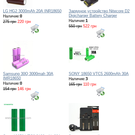
LG HG2 3000mAh 20А INR18650
Зарядное устройство Nitecore D2
Digicharger Battery Charger
Наличие:
0
Наличие:
1
275 грн
220 грн
550 грн
522 грн
Samsung 30Q 3000mah 30A
SONY 18650 VTC5 2600mAh 30A
IMR18650
Наличие:
3
Наличие:
0
165 грн
110 грн
154 грн
146 грн