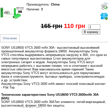
Производитель
:
China
Наличие:
3
165 грн
110 грн
Описание
SONY US18650 VTC5 2600 mAh 30A - высокотоковый высокоёмкий
промышленный аккумулятор формата 18650. Аккумуляторы Sony
VTC5 способны выдерживать непрерывную нагрузку в 30А, это одни из
самых популярных высокотоковых Li-ion аккумуляторов для
электронных сигарет и модов. Аккумуляторы Sony VTC5 могут
непрерывно работать с высокими токами, что в сочетании с высокой
ёмкостью обеспечит Вам максимальное время парения! Также
аккумуляторы Sony VTC5 могут использоваться для переупаковки
банок в электроинструменте, бытовых приборах, электровелосипедах
и др. устройствах.
Аккумуляторы Sony VTC5 2600 mAh имеют плоский плюсовый контакт
- Flat Top.
Технические характеристики Sony US18650 VTC5 2600mAh 30A
(60А):
SONY US18650 VTC5 2600 mAh 30AТип элемента: литий-марганцевый,
высокотоковый, формат 18650 без защиты;