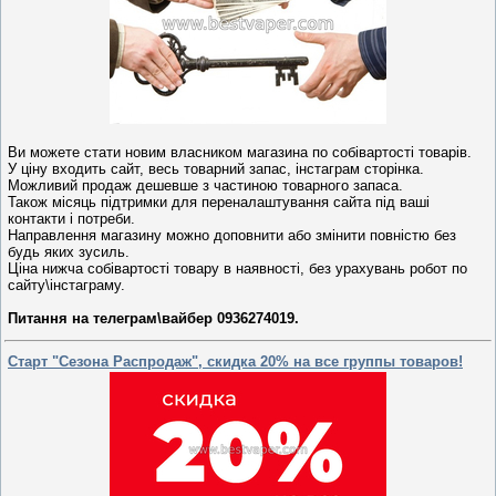
Ви можете стати новим власником магазина по собівартості товарів.
У ціну входить сайт, весь товарний запас, інстаграм сторінка.
Можливий продаж дешевше з частиною товарного запаса.
Також місяць підтримки для переналаштування сайта під ваші
контакти і потреби.
Направлення магазину можно доповнити або змінити повністю без
будь яких зусиль.
Ціна нижча собівартості товару в наявності, без урахувань робот по
сайту\інстаграму.
Питання на телеграм\вайбер 0936274019.
Старт "Сезона Распродаж", скидка 20% на все группы товаров!