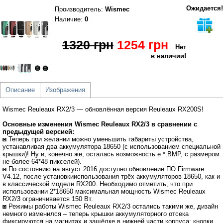
Ожидается!
Производитель
:
Wismec
Наличие:
0
1320 грн
1254 грн
Нет
в наличии!
Описание
Изображения
Wismec Reuleaux RX2/3 ― обновлённая версия Reuleaux RX200S!
Основные изменения Wismec Reuleaux RX2/3 в сравнении с
предыдущей версией:
◙ Теперь при желании можно уменьшить габариты устройства,
устанавливая два аккумулятора 18650 (с использованием специальной
крышки)! Ну и, конечно же, осталась возможность е *.BMP, с размером
не более 64*48 пикселей).
◙ По состоянию на август 2016 доступно обновление ПО Firmware
V4.12, после установкииспользования трёх аккумуляторов 18650, как и
в классической модели RX200. Необходимо отметить, что при
использовании 2*18650 максимальная мощность Wismec Reuleaux
RX2/3 ограничивается 150 Вт.
◙ Режимы работы Wismec Reuleaux RX2/3 остались такими же, дизайн
немного изменился – теперь крышки аккумуляторного отсека
фиксируются на магнитах и защёлке в нижней части корпуса; кнопки