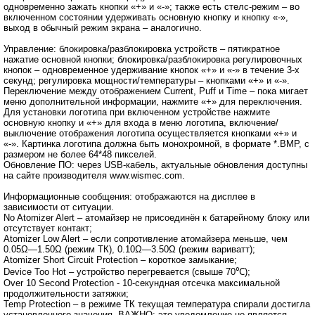
одновременно зажать кнопки «+» и «-»; также есть стелс-режим – во
включенном состоянии удерживать основную кнопку и кнопку «-»,
выход в обычный режим экрана – аналогично.
Управление: блокировка/разблокировка устройств – пятикратное
нажатие основной кнопки; блокировка/разблокировка регулировочных
кнопок – одновременное удерживание кнопок «+» и «-» в течение 3-х
секунд; регулировка мощности/температуры – кнопками «+» и «-».
Переключение между отображением Current, Puff и Time – пока мигает
меню дополнительной информации, нажмите «+» для переключения.
Для установки логотипа при включенном устройстве нажмите
основную кнопку и «+» для входа в меню логотипа, включение/
выключение отображения логотипа осуществляется кнопками «+» и
«-». Картинка логотипа должна быть монохромной, в формате *.BMP, с
размером не более 64*48 пикселей.
Обновление ПО: через USB-кабель, актуальные обновления доступны
на сайте производителя www.wismec.com.
Информационные сообщения: отображаются на дисплее в
зависимости от ситуации.
No Atomizer Alert – атомайзер не присоединён к батарейному блоку или
отсутствует контакт;
Atomizer Low Alert – если сопротивление атомайзера меньше, чем
0.05Ω—1.50Ω (режим ТК), 0.10Ω—3.50Ω (режим вариватт);
Atomizer Short Circuit Protection – короткое замыкание;
Device Too Hot – устройство перегревается (свыше 70℃);
Over 10 Second Protection - 10-секундная отсечка максимальной
продолжительности затяжки;
Temp Protection – в режиме ТК текущая температура спирали достигла
установленного значения. ВАЖНО: это уведомление не является