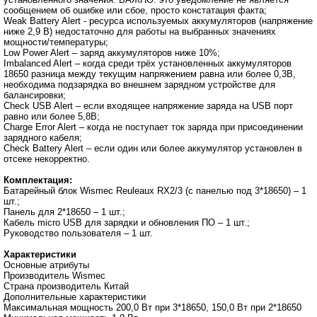
сообщением об ошибке или сбое, просто констатация факта;
Weak Battery Alert - ресурса используемых аккумуляторов (напряжение
ниже 2,9 В) недостаточно для работы на выбранных значениях
мощности/температуры;
Low Power Alert – заряд аккумуляторов ниже 10%;
Imbalanсed Alert – когда среди трёх установленных аккумуляторов
18650 разница между текущим напряжением равна или более 0,3В,
необходима подзарядка во внешнем зарядном устройстве для
балансировки;
Check USB Alert – если входящее напряжение заряда на USB порт
равно или более 5,8В;
Charge Error Alert – когда не поступает ток заряда при присоединении
зарядного кабеля;
Check Battery Alert – если один или более аккумулятор установлен в
отсеке некорректно.
Комплектация:
Батарейный блок Wismec Reuleaux RX2/3 (c панелью под 3*18650) – 1
шт.;
Панель для 2*18650 – 1 шт.;
Кабель micro USB для зарядки и обновления ПО – 1 шт.;
Руководство пользователя – 1 шт.
Характеристики
Основные атрибуты
Производитель Wismec
Страна производитель Китай
Дополнительные характеристики
Максимальная мощность 200,0 Вт при 3*18650, 150,0 Вт при 2*18650