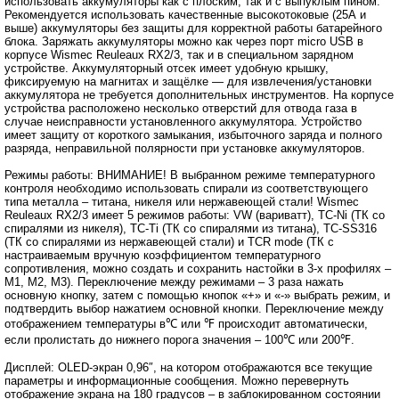
использовать аккумуляторы как с плоским, так и с выпуклым пином.
Рекомендуется использовать качественные высокотоковые (25А и
выше) аккумуляторы без защиты для корректной работы батарейного
блока. Заряжать аккумуляторы можно как через порт micro USB в
корпусе Wismec Reuleaux RX2/3, так и в специальном зарядном
устройстве. Аккумуляторный отсек имеет удобную крышку,
фиксируемую на магнитах и защёлке ― для извлечения/установки
аккумулятора не требуется дополнительных инструментов. На корпусе
устройства расположено несколько отверстий для отвода газа в
случае неисправности установленного аккумулятора. Устройство
имеет защиту от короткого замыкания, избыточного заряда и полного
разряда, неправильной полярности при установке аккумуляторов.
Режимы работы: ВНИМАНИЕ! В выбранном режиме температурного
контроля необходимо использовать спирали из соответствующего
типа металла – титана, никеля или нержавеющей стали! Wismec
Reuleaux RX2/3 имеет 5 режимов работы: VW (вариватт), TC-Ni (ТК со
спиралями из никеля), TC-Ti (ТК со спиралями из титана), TC-SS316
(ТК со спиралями из нержавеющей стали) и TCR mode (ТК с
настраиваемым вручную коэффициентом температурного
сопротивления, можно создать и сохранить настойки в 3-х профилях –
М1, М2, М3). Переключение между режимами – 3 раза нажать
основную кнопку, затем с помощью кнопок «+» и «-» выбрать режим, и
подтвердить выбор нажатием основной кнопки. Переключение между
отображением температуры в℃ или ℉ происходит автоматически,
если пролистать до нижнего порога значения – 100℃ или 200℉.
Дисплей: OLED-экран 0,96″, на котором отображаются все текущие
параметры и информационные сообщения. Можно перевернуть
отображение экрана на 180 градусов – в заблокированном состоянии