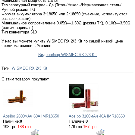
Минимальная мощность 1,0 Вт
Температурный контроль Да (Титан/Никель/Нержавеющая сталь/
Ручной режим ТК)
Формат аккумулятора 3*18650 или 2*18650 (съёмные, используются
разные крышки)
Минимальное сопротивление 0.05Ω—1.50Ω (режим ТК), 0.10Ω—3.50Ω
(режим вариватт)
Тип коннектора 510
У нас вы можете купить WISMEC RX 2/3 Kit по самой низкой цене
среди магазинов в Украине.
Видеообзор WISMEC RX 2/3 Kit
Теги:
WISMEC RX 2/3 Kit
С этим товаром покупают
Aosibo 2600мАч 60A IMR18650
Aosibo 3100мАч 40A IMR18650
Наличие:
0
Наличие:
0
198 грн
188 грн
176 грн
167 грн