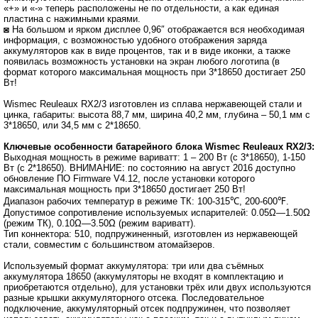
«+» и «-» теперь расположены не по отдельности, а как единая
пластина с нажимными краями.
◙ На большом и ярком дисплее 0,96″ отображается вся необходимая
информация, с возможностью удобного отображения заряда
аккумуляторов как в виде процентов, так и в виде иконки, а также
появилась возможность установки на экран любого логотипа (в
формат которого максимальная мощность при 3*18650 достигает 250
Вт!
Wismec Reuleaux RX2/3 изготовлен из сплава нержавеющей стали и
цинка, габариты: высота 88,7 мм, ширина 40,2 мм, глубина – 50,1 мм с
3*18650, или 34,5 мм с 2*18650.
Ключевые особенности батарейного блока Wismec Reuleaux RX2/3:
Выходная мощность в режиме вариватт: 1 – 200 Вт (с 3*18650), 1-150
Вт (с 2*18650). ВНИМАНИЕ: по состоянию на август 2016 доступно
обновление ПО Firmware V4.12, после установки которого
максимальная мощность при 3*18650 достигает 250 Вт!
Диапазон рабочих температур в режиме ТК: 100-315℃, 200-600℉.
Допустимое сопротивление используемых испарителей: 0.05Ω—1.50Ω
(режим ТК), 0.10Ω—3.50Ω (режим вариватт).
Тип коннектора: 510, подпружиненный, изготовлен из нержавеющей
стали, совместим с большинством атомайзеров.
Используемый формат аккумулятора: три или два съёмных
аккумулятора 18650 (аккумуляторы не входят в комплектацию и
приобретаются отдельно), для установки трёх или двух используются
разные крышки аккумуляторного отсека. Последовательное
подключение, аккумуляторный отсек подпружинен, что позволяет