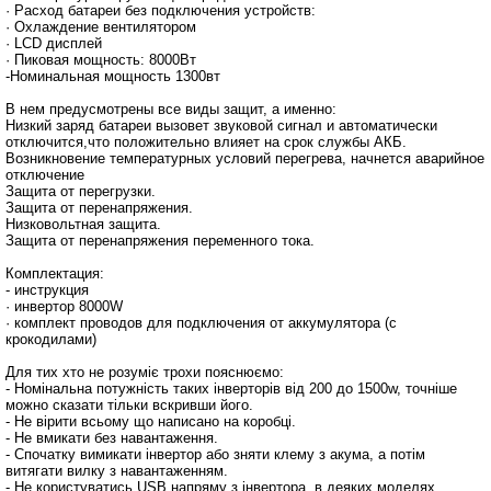
· Расход батареи без подключения устройств:
· Охлаждение вентилятором
· LCD дисплей
· Пиковая мощность: 8000Вт
-Номинальная мощность 1300вт
В нем предусмотрены все виды защит, а именно:
Низкий заряд батареи вызовет звуковой сигнал и автоматически
отключится,что положительно влияет на срок службы АКБ.
Возникновение температурных условий перегрева, начнется аварийное
отключение
Защита от перегрузки.
Защита от перенапряжения.
Низковольтная защита.
Защита от перенапряжения переменного тока.
Комплектация:
- инструкция
· инвертор 8000W
· комплект проводов для подключения от аккумулятора (c
крокодилами)
Для тих хто не розуміє трохи пояснюємо:
- Номінальна потужність таких інверторів від 200 до 1500w, точніше
можно сказати тільки вскривши його.
- Не вірити всьому що написано на коробці.
- Не вмикати без навантаження.
- Спочатку вимикати інвертор або зняти клему з акума, а потім
витягати вилку з навантаженням.
- Не користуватись USB напряму з інвертора, в деяких моделях