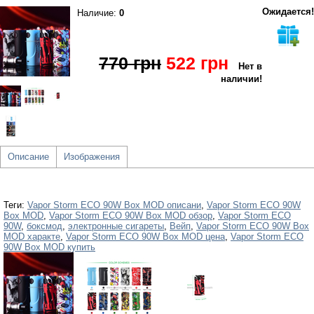
Ожидается!
Наличие:
0
770 грн
522 грн
Нет в
наличии!
Описание
Изображения
Теги:
Vapor Storm ECO 90W Box MOD описани
,
Vapor Storm ECO 90W
Box MOD
,
Vapor Storm ECO 90W Box MOD обзор
,
Vapor Storm ECO
90W
,
боксмод
,
электронные сигареты
,
Вейп
,
Vapor Storm ECO 90W Box
MOD характе
,
Vapor Storm ECO 90W Box MOD цена
,
Vapor Storm ECO
90W Box MOD купить