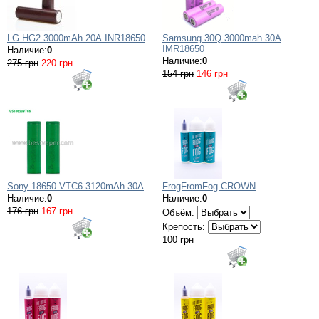
LG HG2 3000mAh 20А INR18650
Samsung 30Q 3000mah 30A
IMR18650
Наличие:
0
Наличие:
0
275 грн
220 грн
154 грн
146 грн
Sony 18650 VTC6 3120mAh 30A
FrogFromFog CROWN
Наличие:
0
Наличие:
0
176 грн
167 грн
Объём:
Крепость:
100 грн