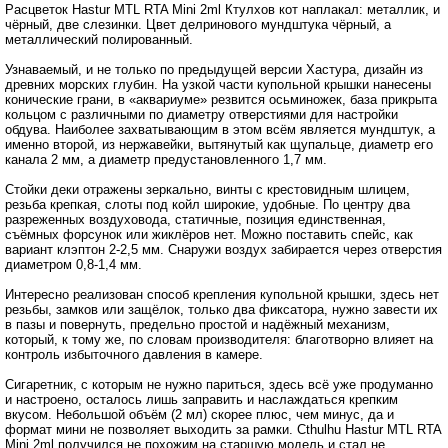
Расцветок Hastur MTL RTA Mini 2ml Ктулхов кот наплакал: металлик, и
чёрный, две слезинки. Цвет делринового мундштука чёрный, а
металлический полированный.
Узнаваемый, и не только по предыдущей версии Хастура, дизайн из
древних морских глубин. На узкой части купольной крышки нанесены
конические грани, в «аквариуме» резвится осьминожек, база прикрыта
кольцом с различными по диаметру отверстиями для настройки
обдува. Наиболее захватывающим в этом всём является мундштук, а
именно второй, из нержавейки, вытянутый как щупальце, диаметр его
канала 2 мм, а диаметр предустановленного 1,7 мм.
Стойки деки отражены зеркально, винты с крестовидным шлицем,
резьба крепкая, слоты под койл широкие, удобные. По центру два
разреженных воздуховода, статичные, позиция единственная,
съёмных форсунок или жиклёров нет. Можно поставить спейс, как
вариант клэптон 2-2,5 мм. Снаружи воздух забирается через отверстия
диаметром 0,8-1,4 мм.
Интересно реализован способ крепления купольной крышки, здесь нет
резьбы, замков или защёлок, только два фиксатора, нужно завести их
в пазы и повернуть, предельно простой и надёжный механизм,
который, к тому же, по словам производителя: благотворно влияет на
контроль избыточного давления в камере.
Сигаретник, с которым не нужно париться, здесь всё уже продуманно
и настроено, осталось лишь заправить и наслаждаться крепким
вкусом. Небольшой объём (2 мл) скорее плюс, чем минус, да и
формат мини не позволяет выходить за рамки. Cthulhu Hastur MTL RTA
Mini 2ml получился не похожим на старшую модель и стал не