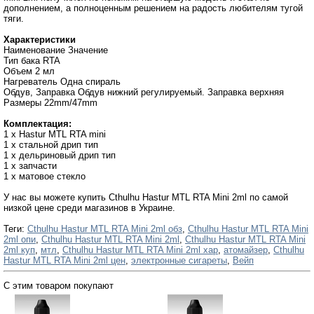
дополнением, а полноценным решением на радость любителям тугой
тяги.
Характеристики
Наименование Значение
Тип бака RTA
Объем 2 мл
Нагреватель Одна спираль
Обдув, Заправка Обдув нижний регулируемый. Заправка верхняя
Размеры 22mm/47mm
Комплектация:
1 х Hastur MTL RTA mini
1 х стальной дрип тип
1 х дельриновый дрип тип
1 х запчасти
1 х матовое стекло
У нас вы можете купить Cthulhu Hastur MTL RTA Mini 2ml по самой
низкой цене среди магазинов в Украине.
Теги:
Cthulhu Hastur MTL RTA Mini 2ml обз
,
Cthulhu Hastur MTL RTA Mini
2ml опи
,
Cthulhu Hastur MTL RTA Mini 2ml
,
Cthulhu Hastur MTL RTA Mini
2ml куп
,
мтл
,
Cthulhu Hastur MTL RTA Mini 2ml хар
,
атомайзер
,
Cthulhu
Hastur MTL RTA Mini 2ml цен
,
электронные сигареты
,
Вейп
С этим товаром покупают