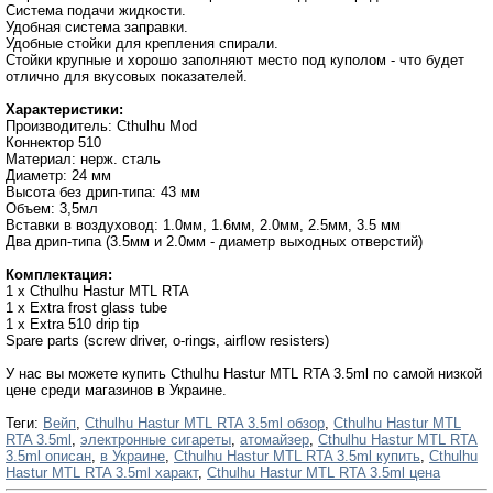
Система подачи жидкости.
Удобная система заправки.
Удобные стойки для крепления спирали.
Стойки крупные и хорошо заполняют место под куполом - что будет
отлично для вкусовых показателей.
Характеристики:
Производитель: Cthulhu Mod
Коннектор 510
Материал: нерж. сталь
Диаметр: 24 мм
Высота без дрип-типа: 43 мм
Объем: 3,5мл
Вставки в воздуховод: 1.0мм, 1.6мм, 2.0мм, 2.5мм, 3.5 мм
Два дрип-типа (3.5мм и 2.0мм - диаметр выходных отверстий)
Комплектация:
1 x Cthulhu Hastur MTL RTA
1 x Extra frost glass tube
1 x Extra 510 drip tip
Spare parts (screw driver, o-rings, airflow resisters)
У нас вы можете купить Cthulhu Hastur MTL RTA 3.5ml по самой низкой
цене среди магазинов в Украине.
Теги:
Вейп
,
Cthulhu Hastur MTL RTA 3.5ml обзор
,
Cthulhu Hastur MTL
RTA 3.5ml
,
электронные сигареты
,
атомайзер
,
Cthulhu Hastur MTL RTA
3.5ml описан
,
в Украине
,
Cthulhu Hastur MTL RTA 3.5ml купить
,
Cthulhu
Hastur MTL RTA 3.5ml характ
,
Cthulhu Hastur MTL RTA 3.5ml цена