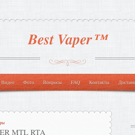
Best Vaper™
Видео
Фото
Вопросы
FAQ
Контакты
Доставк
еры
KER MTL RTA