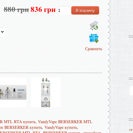
880 грн
836 грн
Сравнить
R MTL RTA купить
,
VandyVape BERSERKER MTL
pe BERSERKER купить
,
VandyVape купить
,
->
 BERSERKER MTL RTA
,
BERSERKER купить
,
атомайзер