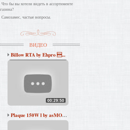
Что бы вы хотели видеть в ассортименте
газина?
Самозамес, частые вопросы.
ВИДЕО
Billow RTA by Ehpro ...
00:29:50
Plaque 150W l by asMODu...