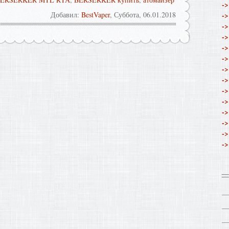
->
Добавил
:
BestVaper
, Суббота, 06.01.2018
->
->
->
->
->
->
->
->
->
->
->
->
->