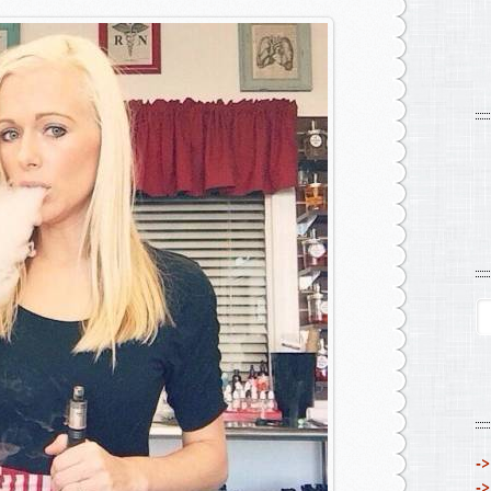
->
->