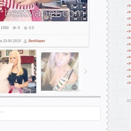
->
->
->
->
1500
0
0.0
ном размере
640x640
/ 139.5Kb
->
->
о
23.05.2015
BestVaper
->
->
->
->
->
->
->