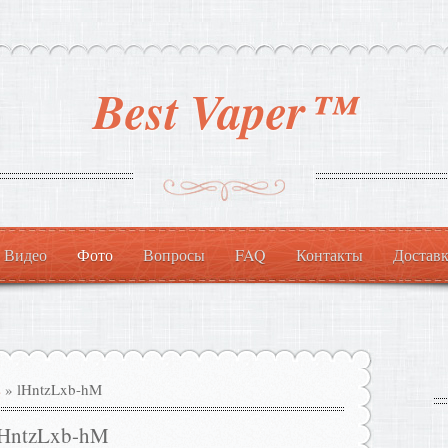
Best Vaper™
Видео
Фото
Вопросы
FAQ
Контакты
Доставк
s
» lHntzLxb-hM
lHntzLxb-hM