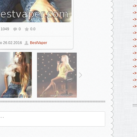
->
->
->
->
1049
0
0.0
ьном размере
446x604
/ 93.6Kb
->
->
о
26.02.2016
BestVaper
->
->
->
->
->
->
->