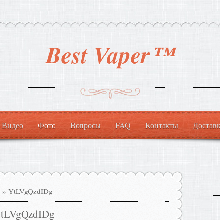
Best Vaper™
Видео
Фото
Вопросы
FAQ
Контакты
Доставк
s
» YtLVgQzdIDg
tLVgQzdIDg