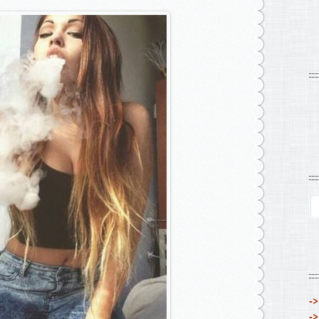
->
->