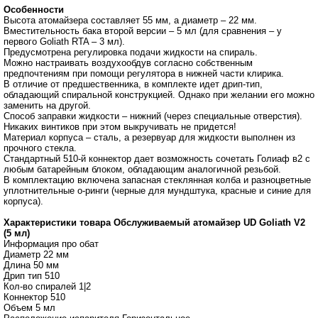
Особенности
Высота атомайзера составляет 55 мм, а диаметр – 22 мм.
Вместительность бака второй версии – 5 мл (для сравнения – у
первого Goliath RTA – 3 мл).
Предусмотрена регулировка подачи жидкости на спираль.
Можно настраивать воздухообдув согласно собственным
предпочтениям при помощи регулятора в нижней части клирика.
В отличие от предшественника, в комплекте идет дрип-тип,
обладающий спиральной конструкцией. Однако при желании его можно
заменить на другой.
Способ заправки жидкости – нижний (через специальные отверстия).
Никаких винтиков при этом выкручивать не придется!
Материал корпуса – сталь, а резервуар для жидкости выполнен из
прочного стекла.
Стандартный 510-й коннектор дает возможность сочетать Голиаф в2 с
любым батарейным блоком, обладающим аналогичной резьбой.
В комплектацию включена запасная стеклянная колба и разноцветные
уплотнительные о-ринги (черные для мундштука, красные и синие для
корпуса).
Характеристики товара Обслуживаемый атомайзер UD Goliath V2
(5 мл)
Информация про обат
Диаметр 22 мм
Длина 50 мм
Дрип тип 510
Кол-во спиралей 1|2
Коннектор 510
Объем 5 мл