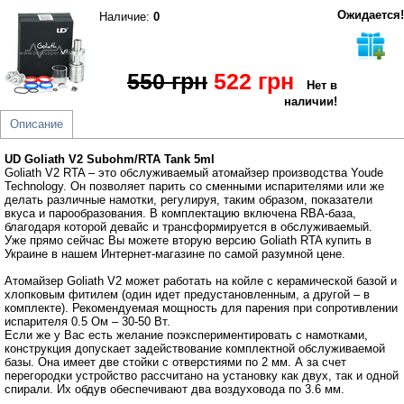
Ожидается!
Наличие:
0
550 грн
522 грн
Нет в
наличии!
Описание
UD Goliath V2 Subohm/RTA Tank 5ml
Goliath V2 RTA – это обслуживаемый атомайзер производства Youde
Technology. Он позволяет парить со сменными испарителями или же
делать различные намотки, регулируя, таким образом, показатели
вкуса и парообразования. В комплектацию включена RBA-база,
благодаря которой девайс и трансформируется в обслуживаемый.
Уже прямо сейчас Вы можете вторую версию Goliath RTA купить в
Украине в нашем Интернет-магазине по самой разумной цене.
Атомайзер Goliath V2 может работать на койле с керамической базой и
хлопковым фитилем (один идет предустановленным, а другой – в
комплекте). Рекомендуемая мощность для парения при сопротивлении
испарителя 0.5 Ом – 30-50 Вт.
Если же у Вас есть желание поэкспериментировать с намотками,
конструкция допускает задействование комплектной обслуживаемой
базы. Она имеет две стойки с отверстиями по 2 мм. А за счет
перегородки устройство рассчитано на установку как двух, так и одной
спирали. Их обдув обеспечивают два воздуховода по 3.6 мм.