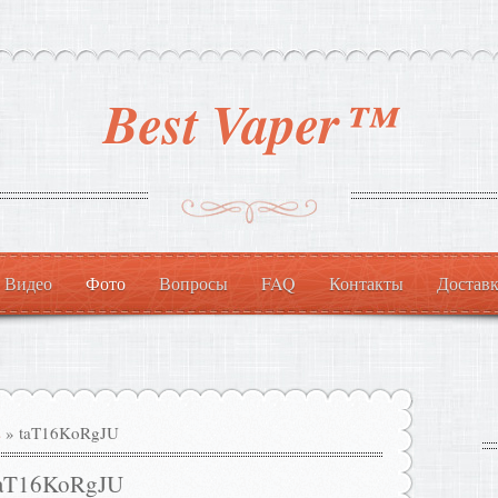
Best Vaper™
Видео
Фото
Вопросы
FAQ
Контакты
Доставк
s
» taT16KoRgJU
aT16KoRgJU