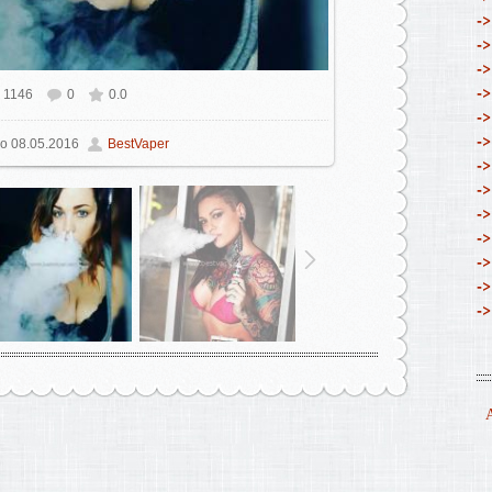
->
->
->
->
1146
0
0.0
ом размере
1098x1080
/ 386.1Kb
->
->
о
08.05.2016
BestVaper
->
->
->
->
->
->
->