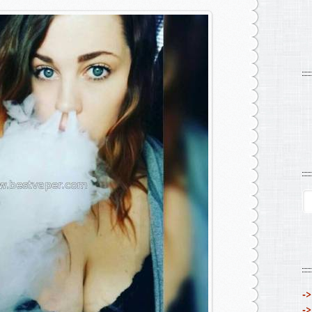
->
->