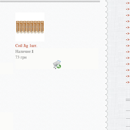
->
->
->
->
->
->
->
->
Coil Jig 1шт.
1
->
Наличие:
73 грн
->
->
->
->
->