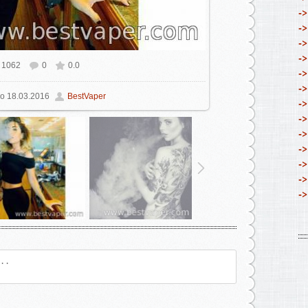
->
->
->
->
1062
0
0.0
ном размере
604x604
/ 131.4Kb
->
->
о
18.03.2016
BestVaper
->
->
->
->
->
->
->