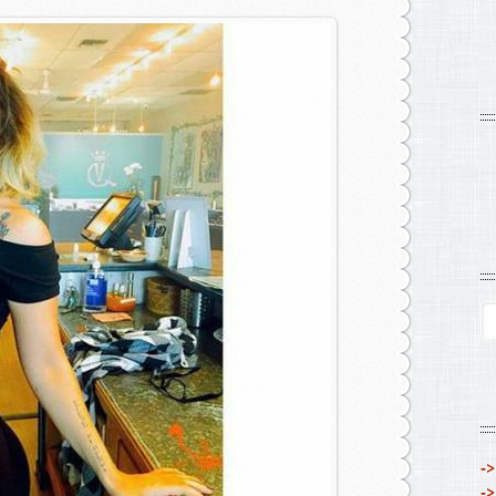
->
->