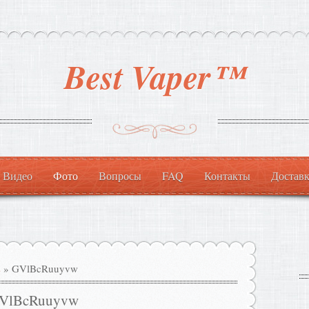
Best Vaper™
Видео
Фото
Вопросы
FAQ
Контакты
Доставк
s
» GVlBcRuuyvw
VlBcRuuyvw