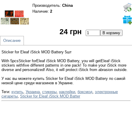
Производитель
:
China
Наличие:
2
24 грн
Описание
Sticker for Eleaf iStick MOD Battery 5шт
With 5pcsSticker forEleaf iStick MOD Battery, you will getEleaf iStick
stickers withfive different patterns in one pack! To make your iStick more
diverse and personalized! Also, it will protect iStick from abrasion outside.
У нас вы можете купить Sticker for Eleaf iStick MOD Battery по самой
низкой цене среди магазинов в Украине.
Теги:
купить
,
Украина
,
стикеры
,
наклейки
,
боксмод
,
электронные
сигареты
,
Sticker for Eleaf iStick MOD Batter