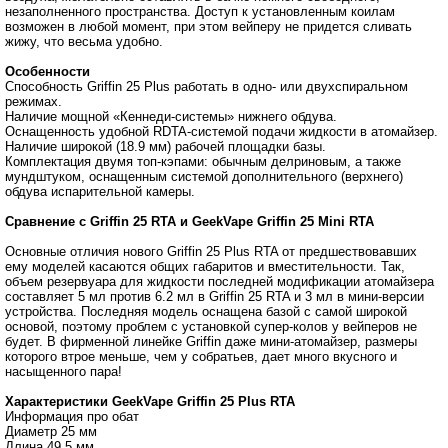
незаполненного пространства. Доступ к установленным коилам
возможен в любой момент, при этом вейперу не придется сливать
жижу, что весьма удобно.
Особенности
Способность Griffin 25 Plus работать в одно- или двухспиральном
режимах.
Наличие мощной «Кеннеди-системы» нижнего обдува.
Оснащенность удобной RDTA-системой подачи жидкости в атомайзер.
Наличие широкой (18.9 мм) рабочей площадки базы.
Комплектация двумя топ-кэпами: обычным делриновым, а также
мундштуком, оснащенным системой дополнительного (верхнего)
обдува испарительной камеры.
Сравнение с Griffin 25 RTA и GeekVape Griffin 25 Mini RTA
Основные отличия нового Griffin 25 Plus RTA от предшествовавших
ему моделей касаются общих габаритов и вместительности. Так,
объем резервуара для жидкости последней модификации атомайзера
составляет 5 мл против 6.2 мл в Griffin 25 RTA и 3 мл в мини-версии
устройства. Последняя модель оснащена базой с самой широкой
основой, поэтому проблем с установкой супер-колов у вейперов не
будет. В фирменной линейке Griffin даже мини-атомайзер, размеры
которого втрое меньше, чем у собратьев, дает много вкусного и
насыщенного пара!
Характеристики GeekVape Griffin 25 Plus RTA
Информация про обат
Диаметр 25 мм
Длина 49.5 мм