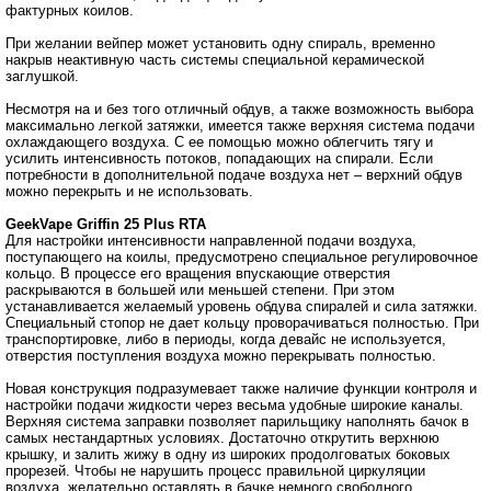
фактурных коилов.
При желании вейпер может установить одну спираль, временно
накрыв неактивную часть системы специальной керамической
заглушкой.
Несмотря на и без того отличный обдув, а также возможность выбора
максимально легкой затяжки, имеется также верхняя система подачи
охлаждающего воздуха. С ее помощью можно облегчить тягу и
усилить интенсивность потоков, попадающих на спирали. Если
потребности в дополнительной подаче воздуха нет – верхний обдув
можно перекрыть и не использовать.
GeekVape Griffin 25 Plus RTA
Для настройки интенсивности направленной подачи воздуха,
поступающего на коилы, предусмотрено специальное регулировочное
кольцо. В процессе его вращения впускающие отверстия
раскрываются в большей или меньшей степени. При этом
устанавливается желаемый уровень обдува спиралей и сила затяжки.
Специальный стопор не дает кольцу проворачиваться полностью. При
транспортировке, либо в периоды, когда девайс не используется,
отверстия поступления воздуха можно перекрывать полностью.
Новая конструкция подразумевает также наличие функции контроля и
настройки подачи жидкости через весьма удобные широкие каналы.
Верхняя система заправки позволяет парильщику наполнять бачок в
самых нестандартных условиях. Достаточно открутить верхнюю
крышку, и залить жижу в одну из широких продолговатых боковых
прорезей. Чтобы не нарушить процесс правильной циркуляции
воздуха, желательно оставлять в бачке немного свободного,