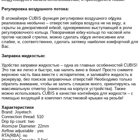
Регулировка воздушного потока:
В атомайзере CUBIS функция регулировки воздушного обдува
реализована необычно – отверстия забора воздуха не на виду, а
скрыты за декоративной юбкой, одновременно выступающей в роли
регулировочного кольца. Поворачивая юбку-кольцо по часовой или
против часовой стрелки, можно сделать обдув интенсивнее или
слабее, и, соответственно, сделать затяжку наиболее комфортной для
Вас.
Заправка жидкостью:
Удобство заправки жидкостью – одна из главных особенностей CUBIS!
Это так же легко и быстро, как налить вино в бокал! Просто снимите
верхнюю часть бака вместе с испарителем, и заливайте жидкость в
резервуар, без поисков заправочных отверстий! Необходимо только
обратить внимание, чтобы не залить слишком много, ориентируясь на
максимальную отметку (нанесена на корпусе устройства). Также
можно использовать CUBIS в качестве контейнера для жидкости – с
помощью входящей в комплект пластиковой крышки на резьбе!
Характеристики
Brand: Joyetech
Connection thread: 510
Drip tip count: two
Atomizer Diameter: 22mm
Airflow adjustable : yes
RTA(RBA): no