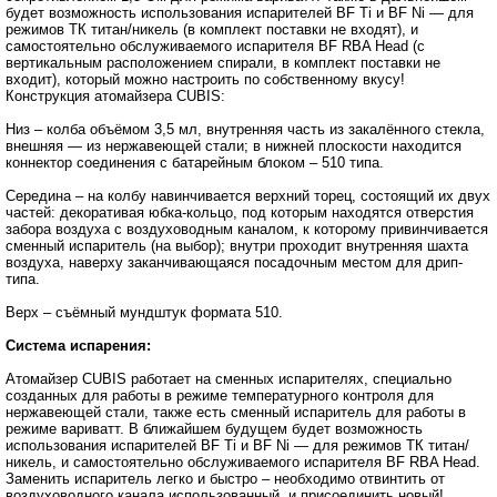
будет возможность использования испарителей BF Ti и BF Ni ― для
режимов ТК титан/никель (в комплект поставки не входят), и
самостоятельно обслуживаемого испарителя BF RBA Head (с
вертикальным расположением спирали, в комплект поставки не
входит), который можно настроить по собственному вкусу!
Конструкция атомайзера CUBIS:
Низ – колба объёмом 3,5 мл, внутренняя часть из закалённого стекла,
внешняя ― из нержавеющей стали; в нижней плоскости находится
коннектор соединения с батарейным блоком – 510 типа.
Середина – на колбу навинчивается верхний торец, состоящий их двух
частей: декоративая юбка-кольцо, под которым находятся отверстия
забора воздуха с воздуховодным каналом, к которому привинчивается
сменный испаритель (на выбор); внутри проходит внутренняя шахта
воздуха, наверху заканчивающаяся посадочным местом для дрип-
типа.
Верх – съёмный мундштук формата 510.
Система испарения:
Атомайзер CUBIS работает на сменных испарителях, специально
созданных для работы в режиме температурного контроля для
нержавеющей стали, также есть сменный испаритель для работы в
режиме вариватт. В ближайшем будущем будет возможность
использования испарителей BF Ti и BF Ni ― для режимов ТК титан/
никель, и самостоятельно обслуживаемого испарителя BF RBA Head.
Заменить испаритель легко и быстро – необходимо отвинтить от
воздуховодного канала использованный, и присоединить новый!