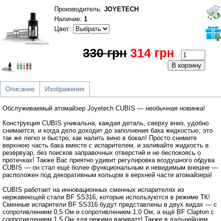
Производитель
:
JOYETECH
Наличие:
1
Цвет:
330 грн
314 грн
Описание
Изображения
Обслуживаемый атомайзер Joyetech CUBIS ― необычная новинка!
Конструкция CUBIS уникальна, каждая деталь, сверху вниз, удобно
снимается, и когда дело доходит до заполнения бака жидкостью, это
так же легко и быстро, как налить вино в бокал! Просто снимите
верхнюю часть бака вместе с испарителем, и заливайте жидкость в
резервуар, без поисков заправочных отверстий и не беспокоясь о
протечках! Также Вас приятно удивит регулировка воздушного обдува
CUBIS ― он стал ещё более функциональным и невидимым внешне ―
расположен под декоративным кольцом в верхней части атомайзера!
CUBIS работает на инновационных сменных испарителях из
нержавеющей стали BF SS316, которые используются в режиме ТК!
Сменные испарители BF SS316 будут представлены в двух видах ― с
сопротивлением 0,5 Ом и сопротивлением 1,0 Ом, а ещё BF Clapton с
сопротивлением 1,5 Ом для режима вариватт! Также в дальнейшем