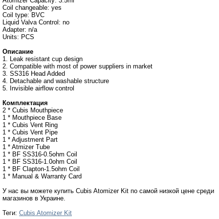
Atomizer Capacity: 3.5ml
Coil changeable: yes
Coil type: BVC
Liquid Valva Control: no
Adapter: n/a
Units: PCS
Описание
1. Leak resistant cup design
2. Compatible with most of power suppliers in market
3. SS316 Head Added
4. Detachable and washable structure
5. Invisible airflow control
Комплектация
2 * Cubis Mouthpiece
1 * Mouthpiece Base
1 * Cubis Vent Ring
1 * Cubis Vent Pipe
1 * Adjustment Part
1 * Atmizer Tube
1 * BF SS316-0.5ohm Coil
1 * BF SS316-1.0ohm Coil
1 * BF Clapton-1.5ohm Coil
1 * Manual & Warranty Card
У нас вы можете купить Cubis Atomizer Kit по самой низкой цене среди
магазинов в Украине.
Теги:
Cubis Atomizer Kit