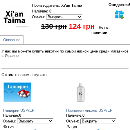
Ожидается!
Производитель
:
Xi'an Taima
Наличие:
0
Объём:
130 грн
124 грн
Нет в
наличии!
Описание
У нас вы можете купить никотин по самой низкой цене среди магазинов
в Украине.
С этим товаром покупают
Глицерин USP/EP
Пропиленгликоль USP/EP
Наличие:
0
Наличие:
0
Объём:
Объём:
45 грн
70 грн