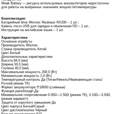
Weak Battery ― ресурса используемых аккумуляторов недостаточно
для работы на выбранных значениях мощности/температуры.
Комплектация:
Батарейный блок Wismec Reuleaux RX200 – 1 шт.;
Кабель micro USB для зарядки и обновления ПО – 1 шт.;
Инструкция на английском языке – 1 шт.
Характеристики
Основные атрибуты
Производитель Wismec
Страна производитель Китай
Цвет Белый
Дополнительные характеристики
Высота 84,0 (мм)
Ширина 50,0 (мм)
Глубина 40,0 (мм)
Максимальная мощность 200,0 (Вт)
Минимальная мощность 1,0 (Вт)
Температурный контроль Да (Титан/Никель/Нержавеющая сталь/
Ручной режим ТК)
Формат аккумулятора 3*18650 (съёмные)
Функция passthrough Да
Минимальное сопротивление 0.05Ω—1.50Ω (режим ТК), 0.10Ω—3.50Ω
(режим вариватт)
Защита от короткого замыкания Да
Цвет корпуса Белый/Серый
Цвет дисплея/кнопки Чёрный
Разъем аккумулятора 510