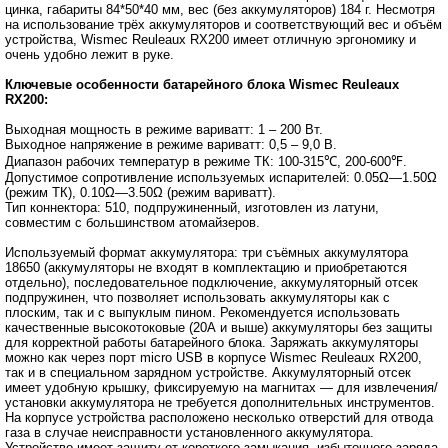
цинка, габариты 84*50*40 мм, вес (без аккумуляторов) 184 г. Несмотря
на использование трёх аккумуляторов и соответствующий вес и объём
устройства, Wismec Reuleaux RX200 имеет отличную эргономику и
очень удобно лежит в руке.
Ключевые особенности батарейного блока Wismec Reuleaux
RX200:
Выходная мощность в режиме вариватт: 1 – 200 Вт.
Выходное напряжение в режиме вариватт: 0,5 – 9,0 В.
Диапазон рабочих температур в режиме ТК: 100-315℃, 200-600℉.
Допустимое сопротивление используемых испарителей: 0.05Ω—1.50Ω
(режим ТК), 0.10Ω—3.50Ω (режим вариватт).
Тип коннектора: 510, подпружиненный, изготовлен из латуни,
совместим с большинством атомайзеров.
Используемый формат аккумулятора: три съёмных аккумулятора
18650 (аккумуляторы не входят в комплектацию и приобретаются
отдельно), последовательное подключение, аккумуляторный отсек
подпружинен, что позволяет использовать аккумуляторы как с
плоским, так и с выпуклым пином. Рекомендуется использовать
качественные высокотоковые (20А и выше) аккумуляторы без защиты
для корректной работы батарейного блока. Заряжать аккумуляторы
можно как через порт micro USB в корпусе Wismec Reuleaux RX200,
так и в специальном зарядном устройстве. Аккумуляторный отсек
имеет удобную крышку, фиксируемую на магнитах ― для извлечения/
установки аккумулятора не требуется дополнительных инструментов.
На корпусе устройства расположено несколько отверстий для отвода
газа в случае неисправности установленного аккумулятора.
Устройство имеет защиту от короткого замыкания, избыточного заряда