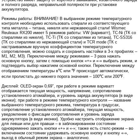
и полного разряда, неправильной полярности при установке
аккумулятора.
Режимы работы: ВНИМАНИЕ! В выбранном режиме температурного
контроля необходимо использовать спирали из соответствующего
типа металла – титана, никеля или нержавеющей стали! Wismec
Reuleaux RX200 имеет 5 режимов работы: VW (вариватт), TC-Ni (ТК со
спиралями из никеля), TC-Ti (ТК со спиралями из титана), TC-SS316
(ТК со спиралями из нержавеющей стали) и TCR mode (ТК с
настраиваемым вручную коэффициентом температурного
сопротивления, можно создать и сохранить настойки в 3-х профилях –
М1, М2, М3). Переключение между режимами – 3 раза нажать
основную кнопку, затем с помощью кнопок «+» и «-» выбрать режим, и
подтвердить выбор нажатием основной кнопки. Переключение между
отображением температуры в℃ или ℉ происходит автоматически,
если пролистать до нижнего порога значения – 100℃ или 200℉.
Дисплей: OLED-экран 0,69″, при работе в режиме вариватт
отображается текущая мощность, напряжение, сопротивление
установленного атомайзера, и уровень заряда аккумулятора (в виде
иконки); при работе в режиме температурного контроля ― название
выбранного температурного режима, температура в градусах,
сопротивление установленного атомайзера, текущая мощность,
уведомление о фиксации сопротивления и уровень заряда
аккумулятора (в виде иконки). Удобно настроить отображение экрана
для левши или для правши – в заблокированном состоянии
одновременно зажать кнопки «+» и «-»; также есть стелс-режим – во
включенном состоянии удерживать основную кнопку и кнопку «-»,
выход в обычный режим экрана – аналогично.