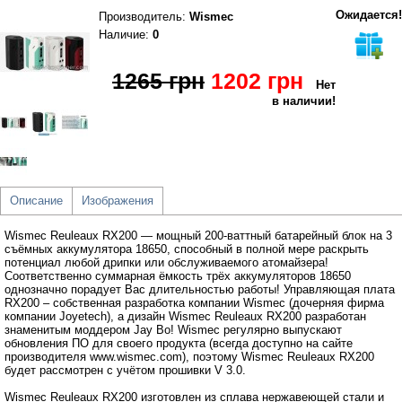
Ожидается!
Производитель
:
Wismec
Наличие:
0
1265 грн
1202 грн
Нет
в наличии!
Описание
Изображения
Wismec Reuleaux RX200 ― мощный 200-ваттный батарейный блок на 3
съёмных аккумулятора 18650, способный в полной мере раскрыть
потенциал любой дрипки или обслуживаемого атомайзера!
Соответственно суммарная ёмкость трёх аккумуляторов 18650
однозначно порадует Вас длительностью работы! Управляющая плата
RX200 – собственная разработка компании Wismec (дочерняя фирма
компании Joyetech), а дизайн Wismec Reuleaux RX200 разработан
знаменитым моддером Jay Bo! Wismec регулярно выпускают
обновления ПО для своего продукта (всегда доступно на сайте
производителя www.wismec.com), поэтому Wismec Reuleaux RX200
будет рассмотрен с учётом прошивки V 3.0.
Wismec Reuleaux RX200 изготовлен из сплава нержавеющей стали и