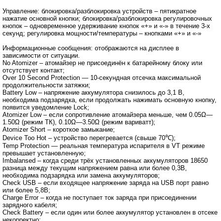
Управление: блокировка/разблокировка устройств – пятикратное
нажатие основной кнопки; блокировка/разблокировка регулировочных
кнопок – одновременное удерживание кнопок «+» и «-» в течение 3-х
секунд; регулировка мощности/температуры – кнопками «+» и «-»
Информационные сообщения: отображаются на дисплее в
зависимости от ситуации.
No Atomizer – атомайзер не присоединён к батарейному блоку или
отсутствует контакт;
Over 10 Second Protection ― 10-секундная отсечка максимальной
продолжительности затяжки;
Battery Low – напряжение аккумулятора снизилось до 3,1 В,
необходима подзарядка, если продолжать нажимать основную кнопку,
появится уведомление Lock;
Atomizer Low – если сопротивление атомайзера меньше, чем 0.05Ω—
1.50Ω (режим ТК), 0.10Ω—3.50Ω (режим вариватт);
Atomizer Short – короткое замыкание;
Device Too Hot – устройство перегревается (свыше 70℃);
Temp Protection ― реальная температура испарителя в VT режиме
превышает установленную;
Imbalansed – когда среди трёх установленных аккумуляторов 18650
разница между текущим напряжением равна или более 0,3В,
необходима подзарядка или замена аккумуляторов;
Check USB – если входящее напряжение заряда на USB порт равно
или более 5,8В;
Charge Error – когда не поступает ток заряда при присоединении
зарядного кабеля;
Check Battery – если один или более аккумулятор установлен в отсеке
некорректно;