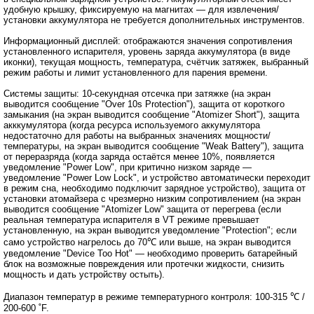
удобную крышку, фиксируемую на магнитах ― для извлечения/
установки аккумулятора не требуется дополнительных инструментов.
Информационный дисплей: отображаются значения сопротивления
установленного испарителя, уровень заряда аккумулятора (в виде
иконки), текущая мощность, температура, счётчик затяжек, выбранный
режим работы и лимит установленного для парения времени.
Системы защиты: 10-секундная отсечка при затяжке (на экран
выводится сообщение "Over 10s Protection"), защита от короткого
замыкания (на экран выводится сообщение "Atomizer Short"), защита
акккумулятора (когда ресурса используемого аккумулятора
недостаточно для работы на выбранных значениях мощности/
температуры, на экран выводится сообщение "Weak Battery"), защита
от переразряда (когда заряда остаётся менее 10%, появляется
уведомление "Power Low", при критично низком заряде ―
уведомление "Power Low Lock", и устройство автоматически переходит
в режим сна, необходимо подключит зарядное устройство), защита от
установки атомайзера с чрезмерно низким сопротивлением (на экран
выводится сообщение "Atomizer Low" защита от перегрева (если
реальная температура испарителя в VT режиме превышает
установленную, на экран выводится уведомление "Protection"; если
само устройство нагрелось до 70℃ или выше, на экран выводится
уведомление "Device Too Hot" ― необходимо проверить батарейный
блок на возможные повреждения или протечки жидкости, снизить
мощность и дать устройству остыть).
Диапазон температур в режиме температурного контроля: 100-315 ℃ /
200-600 ˚F.