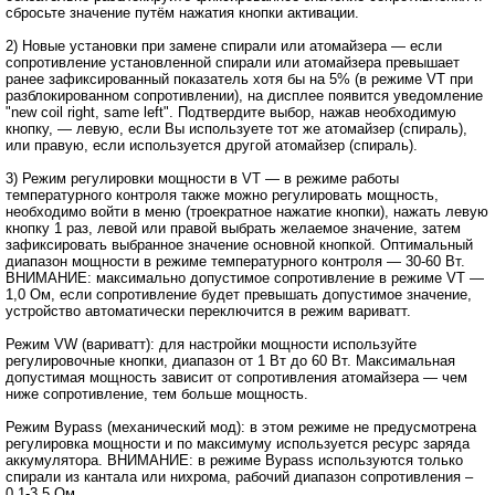
сбросьте значение путём нажатия кнопки активации.
2) Новые установки при замене спирали или атомайзера ― если
сопротивление установленной спирали или атомайзера превышает
ранее зафиксированный показатель хотя бы на 5% (в режиме VT при
разблокированном сопротивлении), на дисплее появится уведомление
"new coil right, same left". Подтвердите выбор, нажав необходимую
кнопку, ― левую, если Вы используете тот же атомайзер (спираль),
или правую, если используется другой атомайзер (спираль).
3) Режим регулировки мощности в VT ― в режиме работы
температурного контроля также можно регулировать мощность,
необходимо войти в меню (троекратное нажатие кнопки), нажать левую
кнопку 1 раз, левой или правой выбрать желаемое значение, затем
зафиксировать выбранное значение основной кнопкой. Оптимальный
диапазон мощности в режиме температурного контроля ― 30-60 Вт.
ВНИМАНИЕ: максимально допустимое сопротивление в режиме VT ―
1,0 Ом, если сопротивление будет превышать допустимое значение,
устройство автоматически переключится в режим вариватт.
Режим VW (вариватт): для настройки мощности используйте
регулировочные кнопки, диапазон от 1 Вт до 60 Вт. Максимальная
допустимая мощность зависит от сопротивления атомайзера ― чем
ниже сопротивление, тем больше мощность.
Режим Bypass (механический мод): в этом режиме не предусмотрена
регулировка мощности и по максимуму используется ресурс заряда
аккумулятора. ВНИМАНИЕ: в режиме Bypass используются только
спирали из кантала или нихрома, рабочий диапазон сопротивления –
0,1-3,5 Ом.