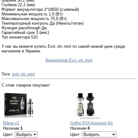
Ширина 38,2 (мм)
Глубина 22,2 (мм)
Формат аккумулятора 1*18650 (съёмный)
Минимальная мощность 1,0 (Вт)
Максимальная мощность 75,0 (Вт)
Температурный контроль Да (Никель/титан)
Функция passthrough Да
Гарантийный срок 3 (мес)
Тип коннектора 510
У нас вы можете купить Evic vtc mini по самой низкой цене среди
магазинов в Украине.
Видеообзор Evic vtc mini
Теги:
evic vtc mini
С этим товаром покупают
Billow v2
Griffin RTA Atomizer Kit
Наличие:
1
Наличие:
4
Цвет:
Цвет: