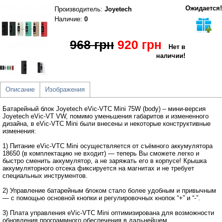
Ожидается!
Производитель
:
Joyetech
Наличие:
0
968 грн
920 грн
Нет в
наличии!
Описание
Изображения
Батарейный блок Joyetech eVic-VTС Mini 75W (body) – мини-версия
Joyetech eVic-VT VW, помимо уменьшения габаритов и измененного
дизайна, в eVic-VTС Mini были внесены и некоторые конструктивные
изменения:
1) Питание eVic-VTС Mini осуществляется от съёмного аккумулятора
18650 (в комплектацию не входит) ― теперь Вы сможете легко и
быстро сменить аккумулятор, а не заряжать его в корпусе! Крышка
аккумуляторного отсека фиксируется на магнитах и не требует
специальных инструментов.
2) Управление батарейным блоком стало более удобным и привычным
― с помощью основной кнопки и регулировочных кнопок “+” и “-”.
3) Плата управления eVic-VTC Mini оптимизирована для возможности
обновления программного обеспечения в дальнейшем.