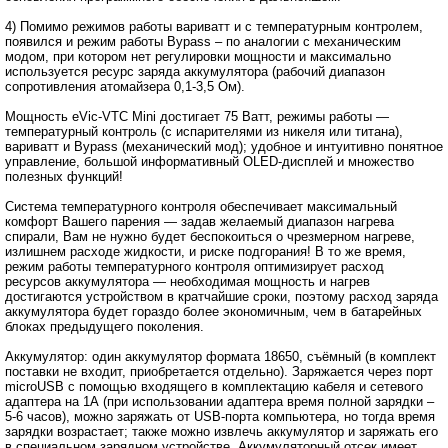
4) Помимо режимов работы вариватт и с температурным контролем,
появился и режим работы Bypass – по аналогии с механическим
модом, при котором нет регулировки мощности и максимально
используется ресурс заряда аккумулятора (рабочий диапазон
сопротивления атомайзера 0,1-3,5 Ом).
Мощность eVic-VTС Mini достигает 75 Ватт, режимы работы ―
температурный контроль (с испарителями из никеля или титана),
вариватт и Bypass (механический мод); удобное и интуитивно понятное
управление, большой информативный OLED-дисплей и множество
полезных функций!
Cистема температурного контроля обеспечивает максимальный
комфорт Вашего парения ― задав желаемый диапазон нагрева
спирали, Вам не нужно будет беспокоиться о чрезмерном нагреве,
излишнем расходе жидкости, и риске подгорания! В то же время,
режим работы температурного контроля оптимизирует расход
ресурсов аккумулятора ― необходимая мощность и нагрев
достигаются устройством в кратчайшие сроки, поэтому расход заряда
аккумулятора будет гораздо более экономичным, чем в батарейных
блоках предыдущего поколения.
Аккумулятор: один аккумулятор формата 18650, съёмный (в комплект
поставки не входит, приобретается отдельно). Заряжается через порт
microUSB с помощью входящего в комплектацию кабеля и сетевого
адаптера на 1А (при использовании адаптера время полной зарядки –
5-6 часов), можно заряжать от USB-порта компьютера, но тогда время
зарядки возрастает; также можно извлечь аккумулятор и заряжать его
в специальном зарядном устройстве. Аккумуляторный отсек имеет