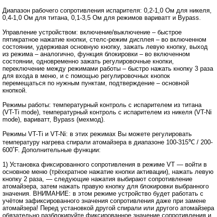
Диапазон рабочего сопротивления испарителя: 0,2-1,0 Ом для никеля,
0,4-1,0 Ом для титана, 0,1-3,5 Ом для режимов вариватт и Bypass.
Управление устройством: включение/выключение – быстрое
пятикратное нажатие кнопки, стелс-режим дисплея – во включенном
состоянии, удерживая основную кнопку, зажать левую кнопку, выход
из режима – аналогично, функция блокировки – во включенном
состоянии, одновременно зажать регулировочные кнопки,
переключение между режимами работы – быстро нажать кнопку 3 раза
для входа в меню, и с помощью регулировочных кнопок
перемещаться по нужным пунктам, подтверждение – основной
кнопкой.
Режимы работы: температурный контроль с испарителем из титана
(VT-Ti mode), температурный контроль с испарителем из никеля (VT-Ni
mode), вариватт, Bypass (мехмод).
Режимы VT-Ti и VT-Ni: в этих режимах Вы можете регулировать
температуру нагрева спирали атомайзера в диапазоне 100-315℃ / 200-
600˚F. Дополнительные функции:
1) Установка фиксированного сопротивления в режиме VT ― войти в
основное меню (трёхкратное нажатие кнопки активации), нажать левую
кнопку 2 раза, ― следующие нажатия выбирают сопротивление
атомайзера, затем нажать правую кнопку для блокировки выбранного
значения. ВНИМАНИЕ: в этом режиме устройство будет работать с
учётом зафиксированного значения сопротивления даже при замене
атомайзера! Перед установкой другой спирали или другого атомайзера
обязательно разблокируйте фиксированное значение сопротивления и