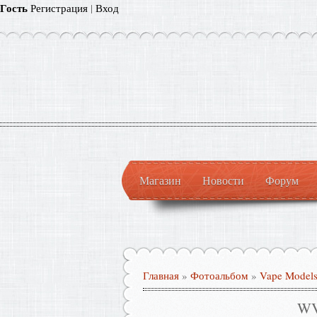
Гость
Регистрация
|
Вход
Магазин
Новости
Форум
Главная
»
Фотоальбом
»
Vape Model
WV