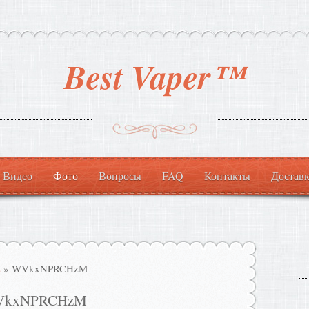
Best Vaper™
Видео
Фото
Вопросы
FAQ
Контакты
Доставк
s
» WVkxNPRCHzM
kxNPRCHzM