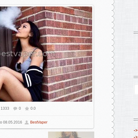
1333
0
0.0
ном размере
640x396
/ 208.5Kb
о
08.05.2016
BestVaper
->
->