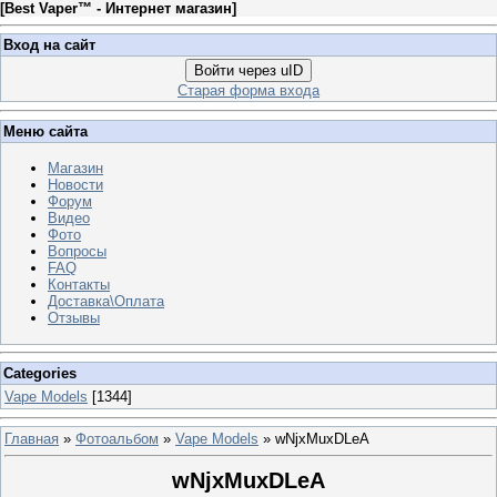
[
Best Vaper™ - Интернет магазин
]
Вход на сайт
Войти через uID
Старая форма входа
Меню сайта
Магазин
Новости
Форум
Видео
Фото
Вопросы
FAQ
Контакты
Доставка\Оплата
Отзывы
Categories
Vape Models
[1344]
Главная
»
Фотоальбом
»
Vape Models
» wNjxMuxDLeA
wNjxMuxDLeA