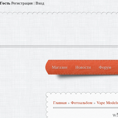
Гость
Регистрация
|
Вход
Магазин
Новости
Форум
Главная
»
Фотоальбом
»
Vape Model
w