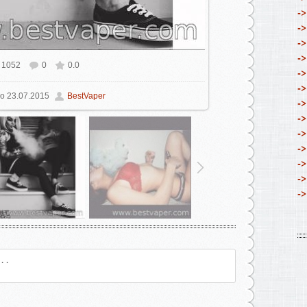
->
->
->
->
1052
0
0.0
ьном размере
640x640
/ 85.6Kb
->
->
о
23.07.2015
BestVaper
->
->
->
->
->
->
->