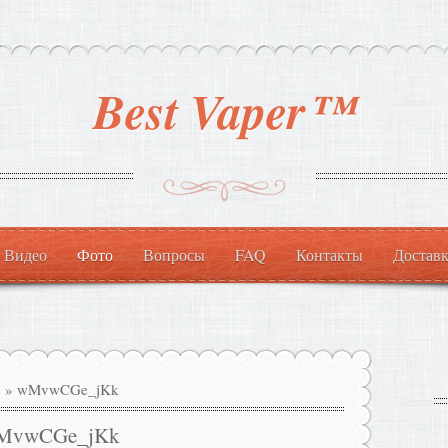
Best Vaper™
Видео
Фото
Вопросы
FAQ
Контакты
Доставк
s
» wMvwCGe_jKk
MvwCGe_jKk