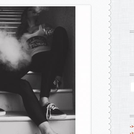
->
->