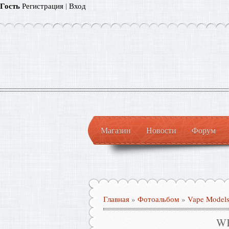
Гость
Регистрация
|
Вход
Магазин
Новости
Форум
Главная
»
Фотоальбом
»
Vape Model
W