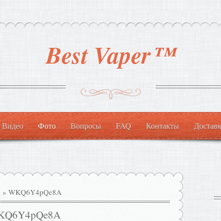
Best Vaper™
Видео
Фото
Вопросы
FAQ
Контакты
Доставк
s
» WKQ6Y4pQe8A
KQ6Y4pQe8A