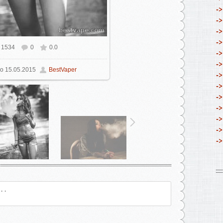
->
->
->
->
1534
0
0.0
ном размере
680x1024
/ 126.3Kb
->
->
о
15.05.2015
BestVaper
->
->
->
->
->
->
->