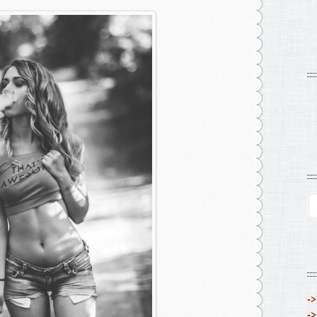
->
->