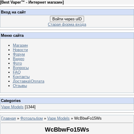
[
Best Vaper™ - Интернет магазин
]
Вход на сайт
Войти через uID
Старая форма входа
Меню сайта
Магазин
Новости
Форум
Видео
Фото
Вопросы
FAQ
Контакты
Доставка\Оплата
Отзывы
Categories
Vape Models
[1344]
Главная
»
Фотоальбом
»
Vape Models
» WcBbwFo15Ws
WcBbwFo15Ws