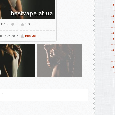
->
->
->
->
1515
0
5.0
ьном размере
401x604
/ 40.1Kb
->
->
о
07.05.2015
BestVaper
->
->
->
->
->
->
->