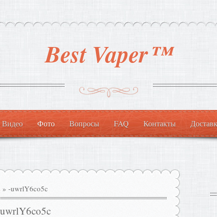
Best Vaper™
Видео
Фото
Вопросы
FAQ
Контакты
Доставк
s
» -uwrlY6co5c
-uwrlY6co5c