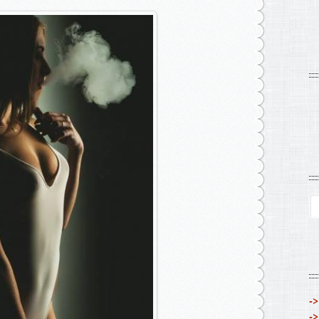
->
->