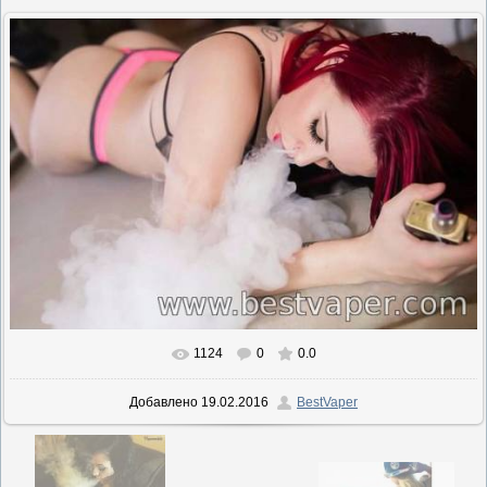
1124
0
0.0
В реальном размере
604x403
/ 68.4Kb
Добавлено
19.02.2016
BestVaper