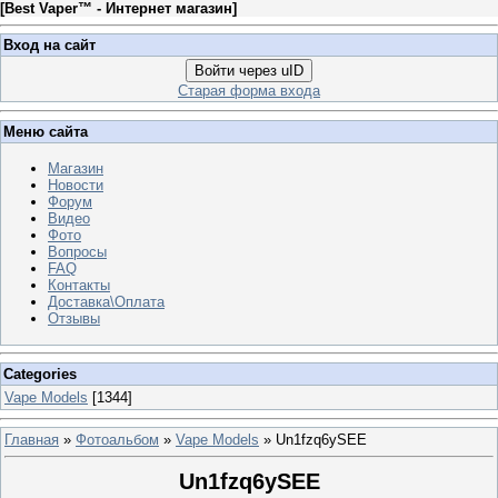
[
Best Vaper™ - Интернет магазин
]
Вход на сайт
Войти через uID
Старая форма входа
Меню сайта
Магазин
Новости
Форум
Видео
Фото
Вопросы
FAQ
Контакты
Доставка\Оплата
Отзывы
Categories
Vape Models
[1344]
Главная
»
Фотоальбом
»
Vape Models
» Un1fzq6ySEE
Un1fzq6ySEE