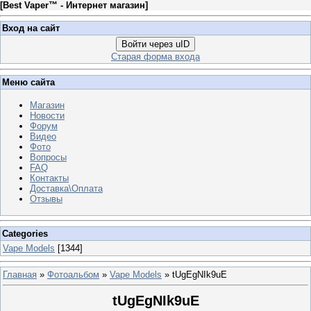
[
Best Vaper™ - Интернет магазин
]
Вход на сайт
Войти через uID
Старая форма входа
Меню сайта
Магазин
Новости
Форум
Видео
Фото
Вопросы
FAQ
Контакты
Доставка\Оплата
Отзывы
Categories
Vape Models
[1344]
Главная
»
Фотоальбом
»
Vape Models
» tUgEgNIk9uE
tUgEgNIk9uE