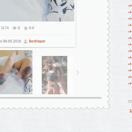
->
->
->
->
1174
0
0.0
ном размере
780x960
/ 396.6Kb
->
->
о
08.05.2016
BestVaper
->
->
->
->
->
->
->
Б