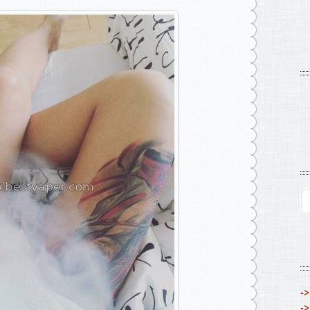
->
->