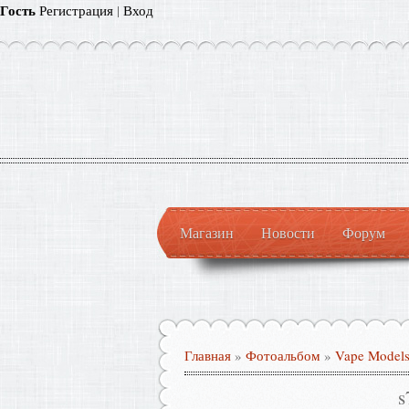
Гость
Регистрация
|
Вход
Магазин
Новости
Форум
Главная
»
Фотоальбом
»
Vape Model
s