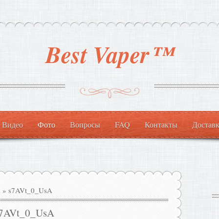
Best Vaper™
Видео
Фото
Вопросы
FAQ
Контакты
Доставк
s
» s7AVt_0_UsA
7AVt_0_UsA