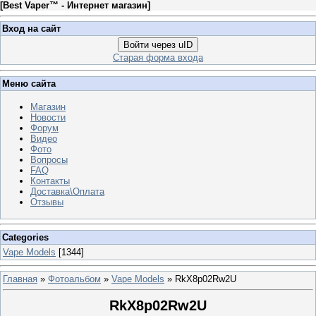
[
Best Vaper™ - Интернет магазин
]
Вход на сайт
Войти через uID
Старая форма входа
Меню сайта
Магазин
Новости
Форум
Видео
Фото
Вопросы
FAQ
Контакты
Доставка\Оплата
Отзывы
Categories
Vape Models
[1344]
Главная
»
Фотоальбом
»
Vape Models
» RkX8p02Rw2U
RkX8p02Rw2U