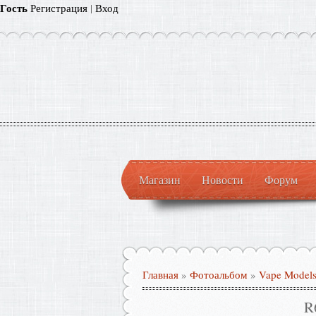
Гость
Регистрация
|
Вход
Магазин
Новости
Форум
Главная
»
Фотоальбом
»
Vape Model
R