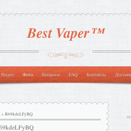
Best Vaper™
Видео
Фото
Вопросы
FAQ
Контакты
Доставк
s
» R69kdeLFyBQ
69kdeLFyBQ