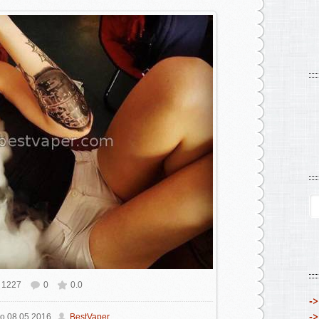
1227
0
0.0
ном размере
750x536
/ 224.2Kb
->
->
о
08.05.2016
BestVaper