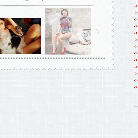
->
->
->
->
->
->
->
->
->
->
->
->
->