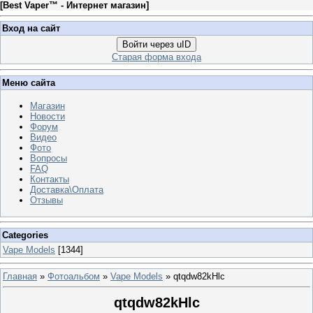
[
Best Vaper™ - Интернет магазин
]
Вход на сайт
Войти через uID
Старая форма входа
Меню сайта
Магазин
Новости
Форум
Видео
Фото
Вопросы
FAQ
Контакты
Доставка\Оплата
Отзывы
Categories
Vape Models
[1344]
Главная
»
Фотоальбом
»
Vape Models
» qtqdw82kHlc
qtqdw82kHlc