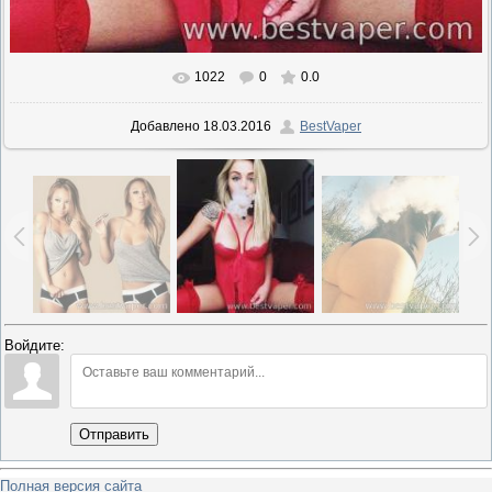
1022
0
0.0
В реальном размере
652x726
/ 144.0Kb
Добавлено
18.03.2016
BestVaper
Войдите:
Отправить
Полная версия сайта