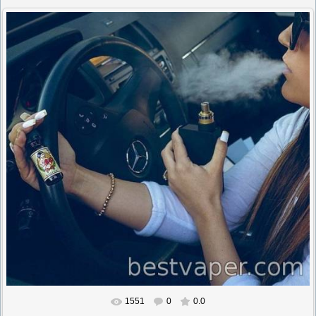
1551
0
0.0
В реальном размере
604x546
/ 96.6Kb