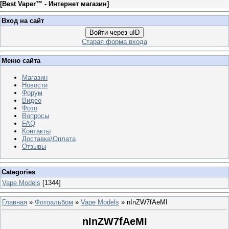
[
Best Vaper™ - Интернет магазин
]
Вход на сайт
Войти через uID
Старая форма входа
Меню сайта
Магазин
Новости
Форум
Видео
Фото
Вопросы
FAQ
Контакты
Доставка\Оплата
Отзывы
Categories
Vape Models
[1344]
Главная
»
Фотоальбом
»
Vape Models
» nInZW7fAeMI
nInZW7fAeMI