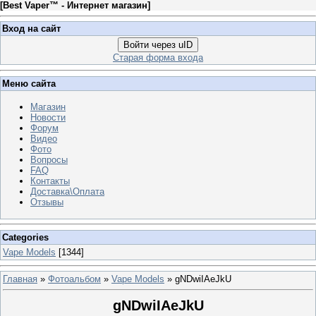
[
Best Vaper™ - Интернет магазин
]
Вход на сайт
Войти через uID
Старая форма входа
Меню сайта
Магазин
Новости
Форум
Видео
Фото
Вопросы
FAQ
Контакты
Доставка\Оплата
Отзывы
Categories
Vape Models
[1344]
Главная
»
Фотоальбом
»
Vape Models
» gNDwiIAeJkU
gNDwiIAeJkU