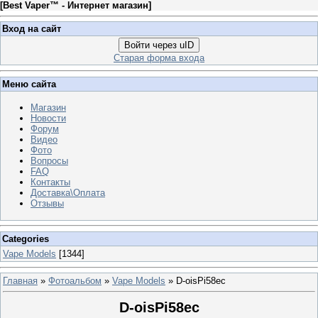
[
Best Vaper™ - Интернет магазин
]
Вход на сайт
Войти через uID
Старая форма входа
Меню сайта
Магазин
Новости
Форум
Видео
Фото
Вопросы
FAQ
Контакты
Доставка\Оплата
Отзывы
Categories
Vape Models
[1344]
Главная
»
Фотоальбом
»
Vape Models
» D-oisPi58ec
D-oisPi58ec