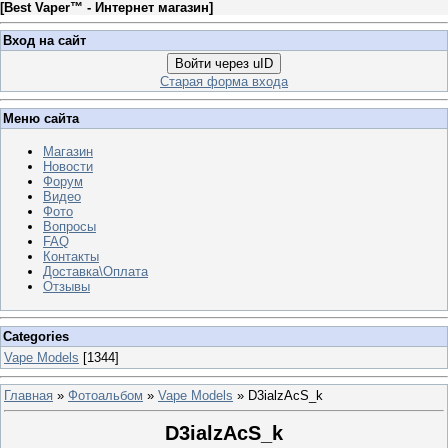
[
Best Vaper™ - Интернет магазин
]
Вход на сайт
Войти через uID
Старая форма входа
Меню сайта
Магазин
Новости
Форум
Видео
Фото
Вопросы
FAQ
Контакты
Доставка\Оплата
Отзывы
Categories
Vape Models
[1344]
Главная
»
Фотоальбом
»
Vape Models
» D3ialzAcS_k
D3ialzAcS_k