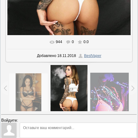
944
0
0.0
В реальном размере
865x1080
/ 311.2Kb
Добавлено
18.11.2018
BestVaper
Войдите: