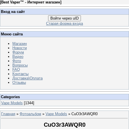
[
Best Vaper™ - Интернет магазин
]
Вход на сайт
Войти через uID
Старая форма входа
Меню сайта
Магазин
Новости
Форум
Видео
Фото
Вопросы
FAQ
Контакты
Доставка\Оплата
Отзывы
Categories
Vape Models
[1344]
Главная
»
Фотоальбом
»
Vape Models
» CuO3r3AWQR0
CuO3r3AWQR0