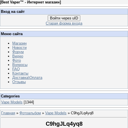
[
Best Vaper™ - Интернет магазин
]
Вход на сайт
Войти через uID
Старая форма входа
Меню сайта
Магазин
Новости
Форум
Видео
Фото
Вопросы
FAQ
Контакты
Доставка\Оплата
Отзывы
Categories
Vape Models
[1344]
Главная
»
Фотоальбом
»
Vape Models
» C9hgJLq4yq8
C9hgJLq4yq8