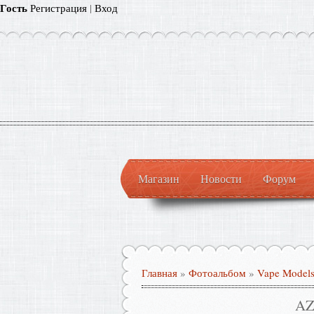
Гость
Регистрация
|
Вход
Магазин
Новости
Форум
Главная
»
Фотоальбом
»
Vape Model
A