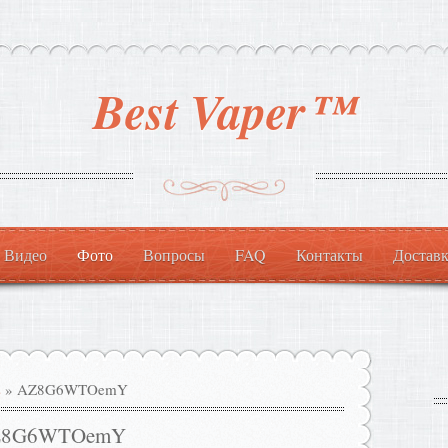
Best Vaper™
Видео
Фото
Вопросы
FAQ
Контакты
Доставк
s
» AZ8G6WTOemY
Z8G6WTOemY