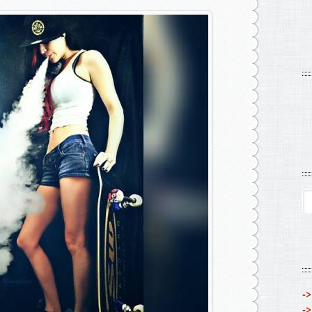
->
->