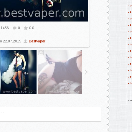
->
->
->
->
1456
0
0.0
ном размере
640x640
/ 104.2Kb
->
->
о
22.07.2015
BestVaper
->
->
->
->
->
->
->