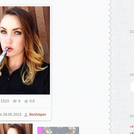
1523
0
0.0
о
28.05.2015
BestVaper
->
->