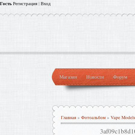
Гость
Регистрация
|
Вход
Магазин
Новости
Форум
Главная
»
Фотоальбом
»
Vape Model
3af09c1b8d1