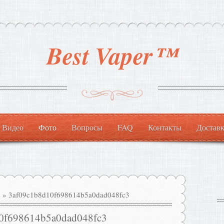
Best Vaper™
Видео
Фото
Вопросы
FAQ
Контакты
Доставк
s
» 3af09c1b8d10f698614b5a0dad048fc3
0f698614b5a0dad048fc3