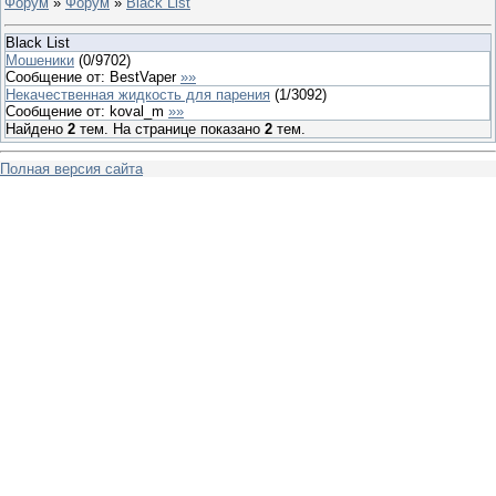
Форум
»
Форум
»
Black List
Black List
Мошеники
(
0
/
9702
)
Сообщение от:
BestVaper
»»
Некачественная жидкость для парения
(
1
/
3092
)
Сообщение от:
koval_m
»»
Найдено
2
тем. На странице показано
2
тем.
Полная версия сайта