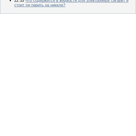
22:33
Что содержится в жидкости для электронных сигарет и
стоит ли парить на никеле?