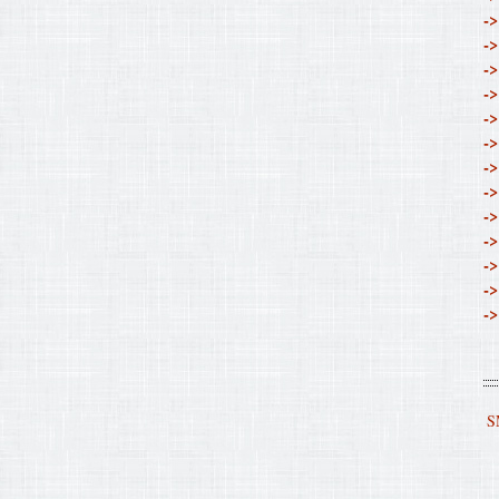
->
->
->
->
->
->
->
->
->
->
->
->
->
S