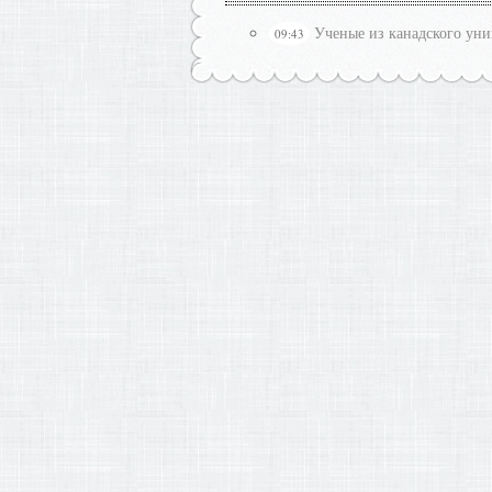
Ученые из канадского уни
09:43