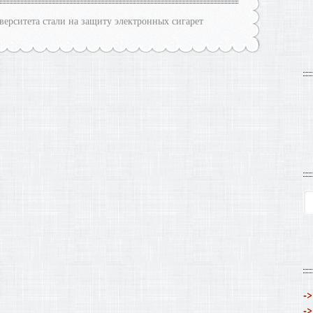
верситета стали на защиту электронных сигарет
->
->