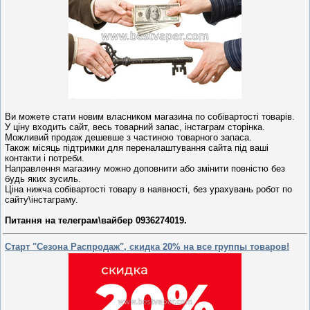
Ви можете стати новим власником магазина по собівартості товарів.
У ціну входить сайт, весь товарний запас, інстаграм сторінка.
Можливий продаж дешевше з частиною товарного запаса.
Також місяць підтримки для переналаштування сайта під ваші
контакти і потреби.
Направлення магазину можно доповнити або змінити повністю без
будь яких зусиль.
Ціна нижча собівартості товару в наявності, без урахувань робот по
сайту\інстаграму.
Питання на телеграм\вайбер 0936274019.
Старт "Сезона Распродаж", скидка 20% на все группы товаров!