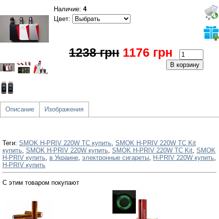
Наличие:
4
Цвет:
1238 грн
1176 грн
Описание
Изображения
Теги:
SMOK H-PRIV 220W TC купить
,
SMOK H-PRIV 220W TC Kit
купить
,
SMOK H-PRIV 220W купить
,
SMOK H-PRIV 220W TC Kit
,
SMOK
H-PRIV купить
,
в Украине
,
электронные сигареты
,
H-PRIV 220W купить
,
H-PRIV купить
С этим товаром покупают