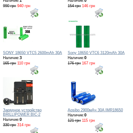
Наличие:
1
Наличие:
0
990 грн
940 грн
154 грн
146 грн
SONY 18650 VTC5 2600mAh 30A
Sony 18650 VTC6 3120mAh 30A
Наличие:
3
Наличие:
0
165 грн
110 грн
176 грн
167 грн
Зарядное устройство
Aosibo 2900мАч 30A IMR18650
BRILLIPOWER BIC-2
Наличие:
0
Наличие:
0
121 грн
115 грн
330 грн
314 грн