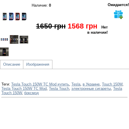
Ожидается!
Наличие:
0
1650 грн
1568 грн
Нет
в наличии!
Описание
Изображения
Теги:
Tesla Touch 150W TC Mod купить
,
Tesla
,
в Украине
,
Touch 150W
,
Tesla Touch 150W TC Mod
,
Tesla Touch
,
электронные сигареты
,
Tesla
Touch 150W
,
боксмод