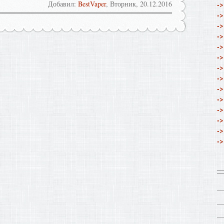
Добавил
:
BestVaper
, Вторник, 20.12.2016
->
->
->
->
->
->
->
->
->
->
->
->
->
->