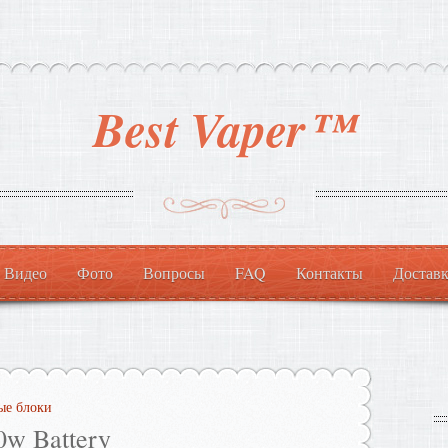
Best Vaper™
Видео
Фото
Вопросы
FAQ
Контакты
Доставк
ые блоки
0w Battery