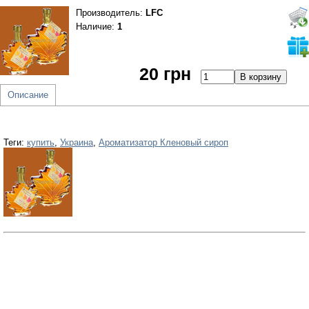
Производитель
:
LFC
Наличие:
1
20 грн
Описание
Теги:
купить
,
Украина
,
Ароматизатор Кленовый сироп